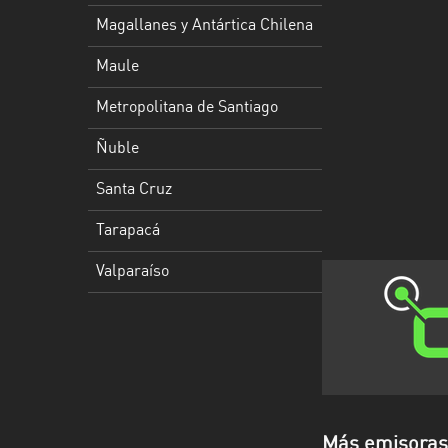
Los
Magallanes y Antártica Chilena
Ríos
Maule
Magallanes
y
Metropolitana de Santiago
Antártica
Chilena
Ñuble
Maule
Santa Cruz
Metropolitana
Tarapacá
de
Valparaíso
Santiago
Ñuble
Santa
Cruz
Tarapacá
Más emisoras 