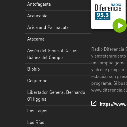
Aysén
Antofagasta
del
Araucanía
General
Carlos
Arica and Parinacota
Ibáñez
del
Atacama
Campo
Radio Diferencia 
Aysén del General Carlos
Biobío
y entretenimiento
Ibáñez del Campo
una amplia gama d
Coquimbo
Biobío
y ofrece programa
estación son pres
Libertador
Coquimbo
programa. Si busca
General
www.diferencia.cl
Libertador General Bernardo
Bernardo
O’Higgins
O’Higgins
https://www.d
Los Lagos
Los
Lagos
Los Ríos