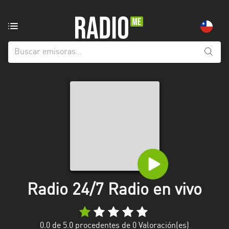
Emisoras
de
radio
de:
Todas
las
provincias
Antofagasta
Araucanía
Arica
and
Radio 24/7 Radio en vivo
Parinacota
Atacama
0.0
de 5.0 procedentes de
0
Valoración(es)