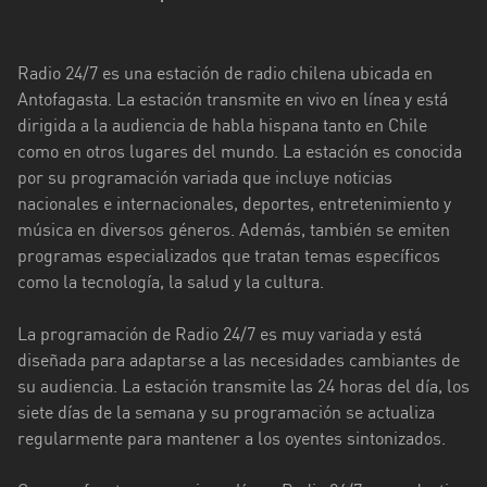
Aysén
del
General
Radio 24/7 es una estación de radio chilena ubicada en
Carlos
Antofagasta. La estación transmite en vivo en línea y está
Ibáñez
dirigida a la audiencia de habla hispana tanto en Chile
del
como en otros lugares del mundo. La estación es conocida
Campo
por su programación variada que incluye noticias
nacionales e internacionales, deportes, entretenimiento y
Biobío
música en diversos géneros. Además, también se emiten
programas especializados que tratan temas específicos
Coquimbo
como la tecnología, la salud y la cultura.
Libertador
General
La programación de Radio 24/7 es muy variada y está
Bernardo
diseñada para adaptarse a las necesidades cambiantes de
O’Higgins
su audiencia. La estación transmite las 24 horas del día, los
siete días de la semana y su programación se actualiza
Los
regularmente para mantener a los oyentes sintonizados.
Lagos