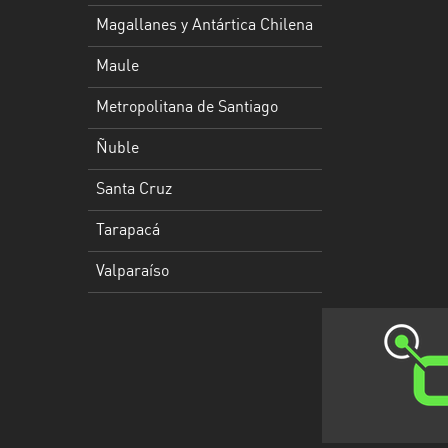
Los
Magallanes y Antártica Chilena
Ríos
Maule
Magallanes
y
Metropolitana de Santiago
Antártica
Chilena
Ñuble
Maule
Santa Cruz
Metropolitana
Tarapacá
de
Valparaíso
Santiago
Ñuble
Santa
Cruz
Tarapacá