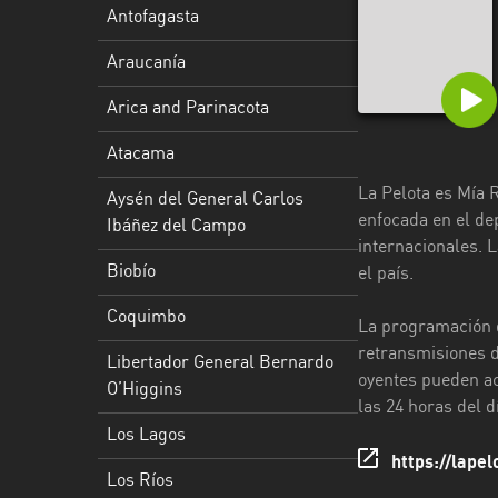
Aysén
Antofagasta
del
Araucanía
General
Carlos
Arica and Parinacota
Ibáñez
del
Atacama
Campo
La Pelota es Mía 
Aysén del General Carlos
Biobío
enfocada en el dep
Ibáñez del Campo
internacionales. L
Coquimbo
Biobío
el país.
Libertador
Coquimbo
La programación d
General
retransmisiones d
Libertador General Bernardo
Bernardo
oyentes pueden ac
O’Higgins
O’Higgins
las 24 horas del 
Los Lagos
Los
Lagos
https://lapel
Los Ríos