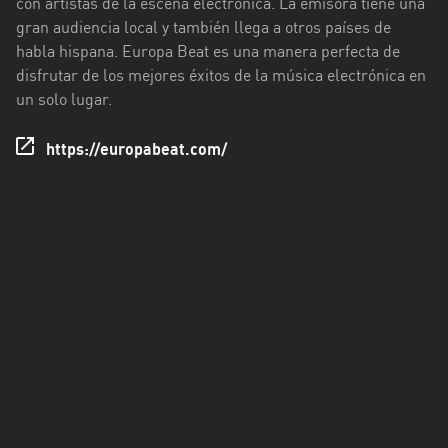
con artistas de la escena electrónica. La emisora tiene una
Los
gran audiencia local y también llega a otros países de
Ríos
habla hispana. Europa Beat es una manera perfecta de
Magallanes
disfrutar de los mejores éxitos de la música electrónica en
y
un solo lugar.
Antártica
Chilena
https://europabeat.com/
Maule
Metropolitana
de
Santiago
Ñuble
Santa
Cruz
Tarapacá