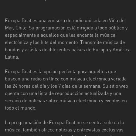
Aysén
del
General
Europa Beat es una emisora de radio ubicada en Viña del
Carlos
Mar, Chile. Su programación está dirigida a todo público y
Ibáñez
especialmente a aquellos que les encanta la música
del
electrónica y los hits del momento. Transmite música de
Campo
bandas y artistas de diferentes países de Europa y América
Latina.
Biobío
Europa Beat es la opción perfecta para aquellos que
Coquimbo
buscan una radio en línea con música electrónica variada
Libertador
las 24 horas del día y los 7 días de la semana. Su sitio web
General
cuenta con una lista de reproducción actualizada y una
Bernardo
sección de noticias sobre música electrónica y eventos en
O’Higgins
todo el mundo.
Los
La programación de Europa Beat no se centra solo en la
Lagos
música, también ofrece noticias y entrevistas exclusivas