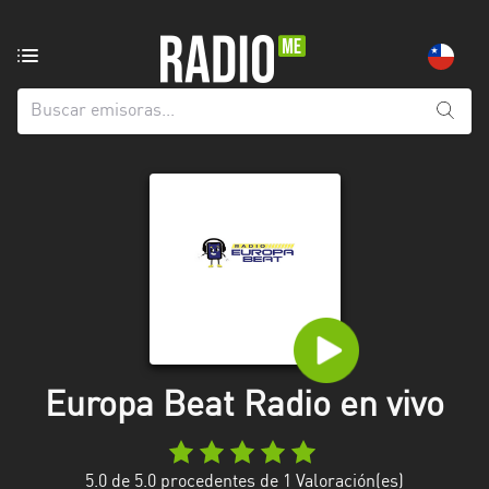
Emisoras
de
radio
de:
Todas
las
provincias
Antofagasta
Araucanía
Arica
and
Europa Beat Radio en vivo
Parinacota
Atacama
5.0
de 5.0 procedentes de
1
Valoración(es)